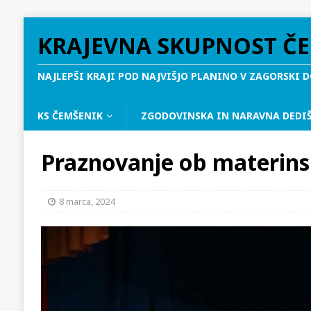
KRAJEVNA SKUPNOST Č
NAJLEPŠI KRAJI POD NAJVIŠJO PLANINO V ZAGORSKI 
KS ČEMŠENIK
ZGODOVINSKA IN NARAVNA DEDI
Praznovanje ob materin
8 marca, 2024