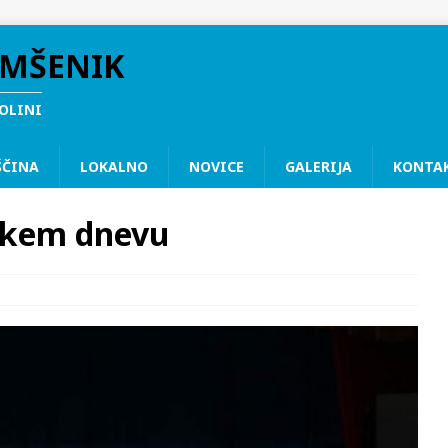
EMŠENIK
DOLINI
ŠČINA
LOKALNO
NOVICE
GALERIJA
KONTA
skem dnevu