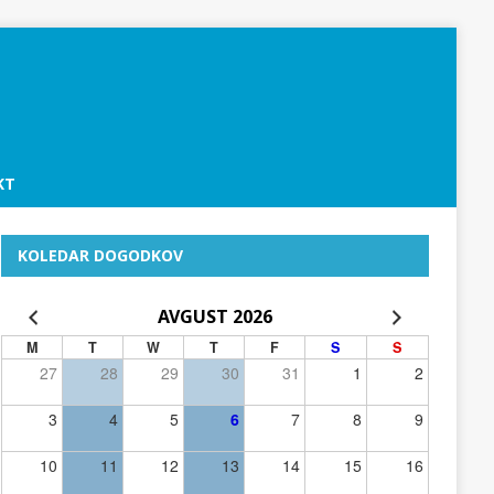
KT
KOLEDAR DOGODKOV
AVGUST 2026
M
T
W
T
F
S
S
27
28
29
30
31
1
2
3
4
5
6
7
8
9
10
11
12
13
14
15
16