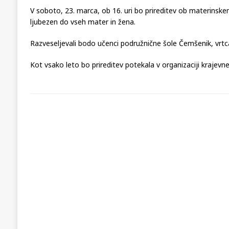
V soboto, 23. marca, ob 16. uri
bo prireditev ob materinsk
ljubezen do vseh mater in žena.
Razveseljevali bodo učenci podružnične šole Čemšenik, vrtc
Kot vsako leto bo prireditev potekala v organizaciji krajev