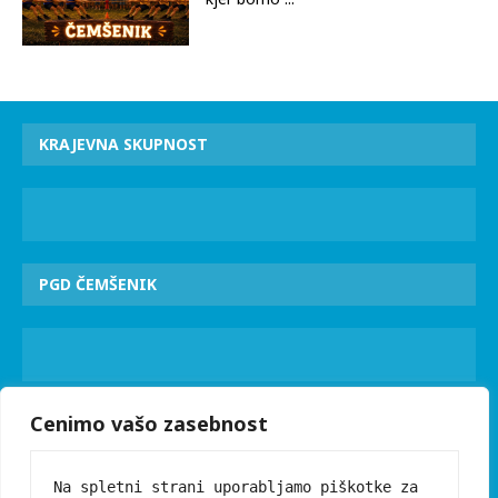
KRAJEVNA SKUPNOST
PGD ČEMŠENIK
Cenimo vašo zasebnost
PROSVETNO DRUŠTVO
Na spletni strani uporabljamo piškotke za 