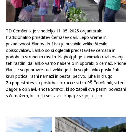
TD Čemšenik je v nedeljo 11. 05. 2025 organiziralo
tradicionalno prireditev Čemažev dan. Lepo vreme in
prizadevnost članov društva je privabilo veliko število
obiskovalcev. Lahko so si ogledali predstavitev čemaža in
podobnih strupenih rastlin. Najbolj jih je zanimalo razlikovanje
teh rastlin, da lahko varno naberejo in uporabijo čemaž. Pridne
članice so pripravile tudi veliko jedi, ki so jih lahko poskušali-
kruh potica, razni namazi in pesta, pecivo, juha in drugo.
Za popestritev so poskrbeli otroci iz vrtca PŠ Čemšenik, vrtec
Zagorje ob Savi, enota Smrkci, ki so zapeli dve pesmi povezani
s čemažem, ki so jih sestavili skupaj z vzgojiteljico.