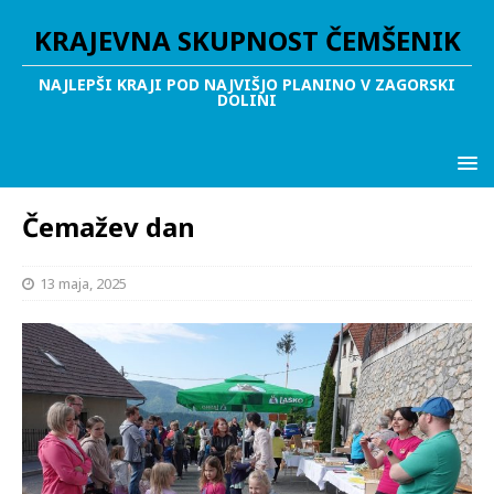
KRAJEVNA SKUPNOST ČEMŠENIK
NAJLEPŠI KRAJI POD NAJVIŠJO PLANINO V ZAGORSKI
DOLINI
Čemažev dan
13 maja, 2025